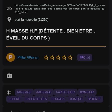
https://www.sibesoin.com/Petite_annonce_ncSFVrae8uBlK3M3dPyk_h_masse
link
_h_f_d_eacute_tente_bien_etre_eacute_veil_du_corps_port_la_nouvelle_11
210_.html
location_on
port la nouvelle (11210)
H MASSE H,F (DÉTENTE , BIEN ETRE ,
ÉVEIL DU CORPS )
P
star_border
star_border
star_border
star_border
star_border
Philje_69aa
chat
Chat
(1)
photo_camera
tag
MASSAGE
-MASSAGE
PARTICULIER
BONJOUR
LESPRIT
ESSENTIELLES
BOUGIES
MUSIQUE
DéTENTE