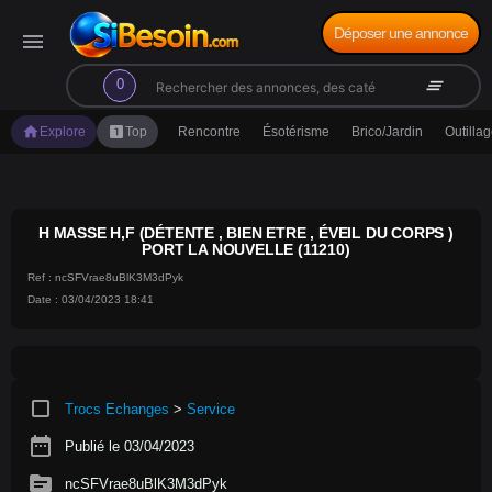
Déposer une annonce
menu
search
clear_all
0
home
looks_one
Explore
Top
Rencontre
Ésotérisme
Brico/Jardin
Outilla
H MASSE H,F (DÉTENTE , BIEN ETRE , ÉVEIL DU CORPS )
PORT LA NOUVELLE (11210)
Ref : ncSFVrae8uBlK3M3dPyk
Date : 03/04/2023 18:41
crop_square
Trocs Echanges
>
Service
date_range
Publié le 03/04/2023
source
ncSFVrae8uBlK3M3dPyk